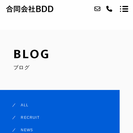
ABOUT
BLOG
SERVICE
ブログ
CASE
ACCESS
BLOG
ALL
CONTACT
RECRUIT
COMPANY CASE
NEWS