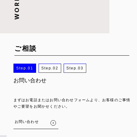
ご相談
1
2
3
お問い合わせ
ヒアリング・面談
コンサルティング
まずはお電話またはお問い合わせフォームより、お客様のご事情
叶えたい目標や財務について、お客様にとって不明・不安な部分
幅広く対応していますが、内容によっては当社の提携先の方が詳
やご要望をお聞かせください。
をヒアリングし共有。内容に合わせてプランを練っていきます。
しい知識を持っていることも。豊富なつながりがあるため、不安
な部分をスピーディーに解決できます。
お問い合わせ