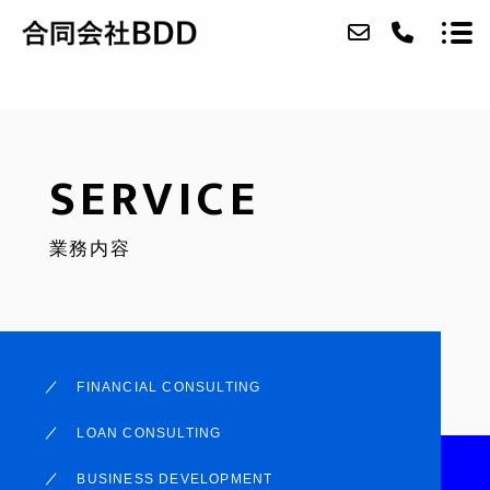
ABOUT
SERVICE
SERVICE
業務内容
CASE
ACCESS
BLOG
FINANCIAL CONSULTING
CONTACT
LOAN CONSULTING
COMPANY CASE
BUSINESS DEVELOPMENT